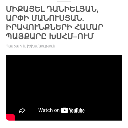
ՄԻՔԱՅԵԼ ԴԱՆԻԵԼՅԱՆ,
ԱՐՓԻ ՄԱՆՈՒՍՅԱՆ.
ԻՐԱՎՈՒՆՔՆԵՐԻ ՀԱՄԱՐ
ՊԱՅՔԱՐԸ ԽՍՀՄ–ՈՒՄ
Պայքար և իշխանություն