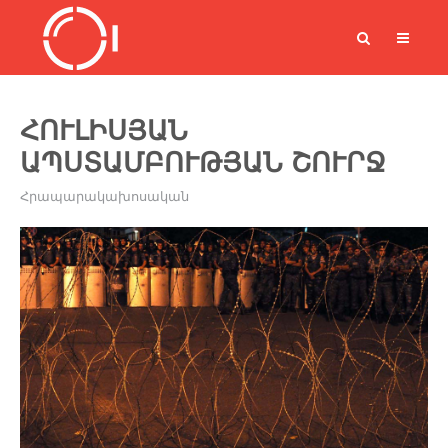
ՀՈՒԼԻՍՅԱՆ
ԱՊՍՏԱՄԲՈՒԹՅԱՆ ՇՈՒՐՋ
Հրապարակախոսական