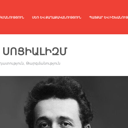
ԳՄԱՆՈՒԹՅՈՒՆ
ՍԵՌ ԵՎ ՔԱՂԱՔԱԿԱՆՈՒԹՅՈՒՆ
ՊԱՅՔԱՐ ԵՎ ԻՇԽԱՆՈՒԹ
Ւ ՍՈՑԻԱԼԻԶՄ
դատություն
,
Թարգմանություն