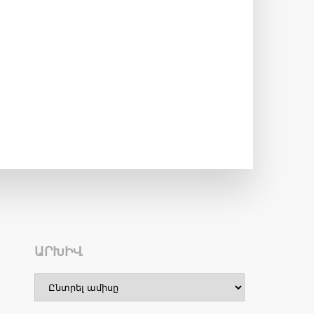
ԱՐԽԻՎ
Արխիվ