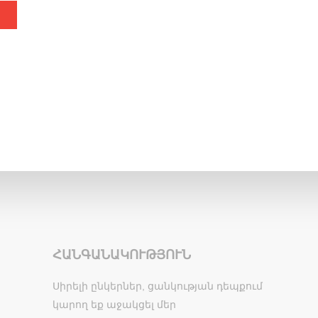
ՀԱՆԳԱՆԱԿՈՒԹՅՈՒՆ
Սիրելի ընկերներ, ցանկության դեպքում
կարող եք աջակցել մեր