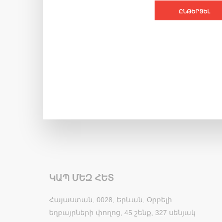
ԸՆԹԵՐՑԵԼ
ԿԱՊ ՄԵԶ ՀԵՏ
Հայաստան, 0028, Երևան, Օրբելի
եղբայրների փողոց, 45 շենք, 327 սենյակ