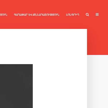
ՅՈՒՆ
ԳԱՂԱՓԱՐ ԵՎ ՔՆՆԱԴԱՏՈՒԹՅՈՒՆ
ԼՈՆԳՐԻԴ