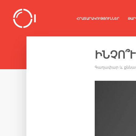
ՀՐԱՏԱՐԱԿՈՒԹՅՈՒՆՆԵՐ
ԹԱՐ
ԻՆՉՈ՞
Գաղափար և քննա