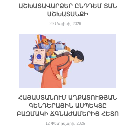
ԱՇԽԱՏԱՎԱՐՁԵՐ ԸՆԴԴԵՄ ՏԱՆ
ԱՇԽԱՏԱՆՔԻ
29 Մայիսի, 2026
ՀԱՅԱՍՏԱՆՈՒՄ ԱՂՔԱՏՈՒԹՅԱՆ
ԳԵՆԴԵՐԱՅԻՆ ԱՍՊԵԿՏԸ
ԲԱԶՄԱԿԻ ՃԳՆԱԺԱՄԵՐԻՑ ՀԵՏՈ
12 Փետրվարի, 2026