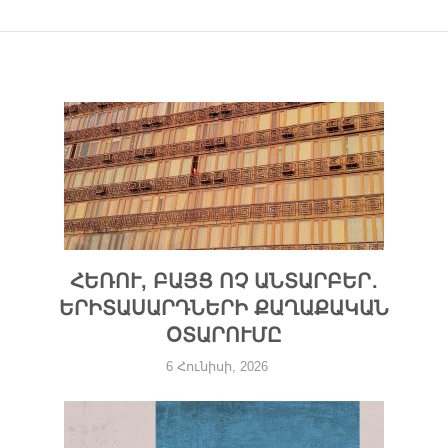
ՀԵՌՈՒ, ԲԱՅՑ ՈՉ ԱՆՏԱՐԲԵՐ․
ԵՐԻՏԱՍԱՐԴՆԵՐԻ ՔԱՂԱՔԱԿԱՆ
ՕՏԱՐՈՒՄԸ
6 Հունիսի, 2026