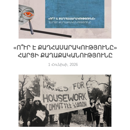
«Ո՞ՒՐ Է ՔԱՂՀԱՍԱՐԱԿՈՒԹՅՈՒՆԸ»
ՀԱՐՑԻ ՔԱՂԱՔԱԿԱՆՈՒԹՅՈՒՆԸ
1 Հունիսի, 2026