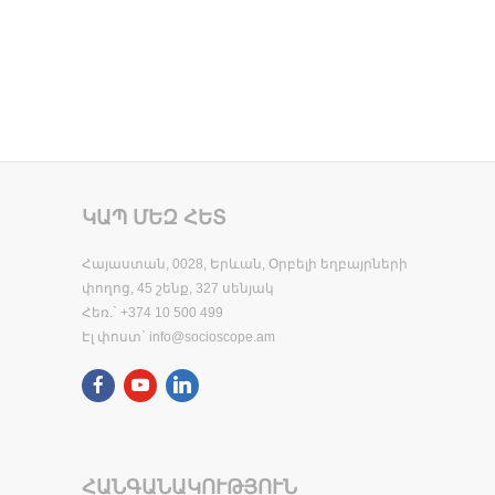
ԿԱՊ ՄԵԶ ՀԵՏ
Հայաստան, 0028, Երևան, Օրբելի եղբայրների
փողոց, 45 շենք, 327 սենյակ
Հեռ.` +374 10 500 499
Էլ փոստ`
info@socioscope.am
ՀԱՆԳԱՆԱԿՈՒԹՅՈՒՆ