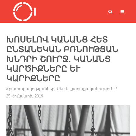
ԽՈՍԵԼՈՎ ԿԱՆԱՆՑ ՀԵՏ
ԸՆՏԱՆԵԿԱՆ ԲՌՆՈՒԹՅԱՆ
ԽՆԴՐԻ ՇՈՒՐՋ. ԿԱՆԱՆՑ
ԿԱՐԾԻՔՆԵՐԸ ԵՒ Կ
ԱՐԻՔՆԵՐԸ
Հրատարակություններ
,
Սեռ և քաղաքականություն
25 Հունվարի, 2019