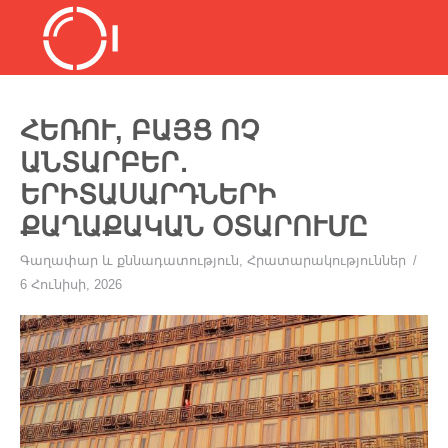
ՀԵՌՈՒ, ԲԱՅՑ ՈՉ
ԱՆՏԱՐԲԵՐ․
ԵՐԻՏԱՍԱՐԴՆԵՐԻ
ՔԱՂԱՔԱԿԱՆ ՕՏԱՐՈՒՄԸ
Գաղափար և քննադատություն
,
Հրատարակություններ
6 Հունիսի, 2026