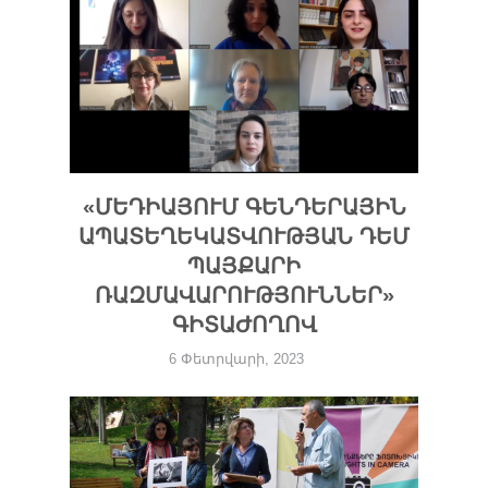
«ՄԵԴԻԱՅՈՒՄ ԳԵՆԴԵՐԱՅԻՆ
ԱՊԱՏԵՂԵԿԱՏՎՈՒԹՅԱՆ ԴԵՄ
ՊԱՅՔԱՐԻ
ՌԱԶՄԱՎԱՐՈՒԹՅՈՒՆՆԵՐ»
ԳԻՏԱԺՈՂՈՎ
6 Փետրվարի, 2023