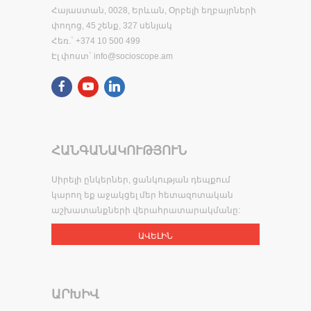
Հայաստան, 0028, Երևան, Օրբելի եղբայրների
փողոց, 45 շենք, 327 սենյակ
Հեռ.` +374 10 500 499
Էլ փոստ`
info@socioscope.am
ՀԱՆԳԱՆԱԿՈՒԹՅՈՒՆ
Սիրելի ընկերներ, ցանկության դեպքում
կարող եք աջակցել մեր հետազոտական
աշխատանքների վերահրատարակմանը:
ԱՎԵԼԻՆ
ԱՐԽԻՎ