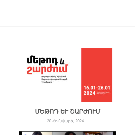
ՄԵԹՈԴ ԵՒ ՇԱՐԺՈՒՄ
20 Հունվարի, 2024