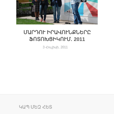
ՄԱՐԴՈՒ ԻՐԱՎՈՒՆՔՆԵՐԸ
ՖՈՏՈԽՑԻԿՈՒՄ. 2011
3 Հուլիսի, 2011
ԿԱՊ ՄԵԶ ՀԵՏ