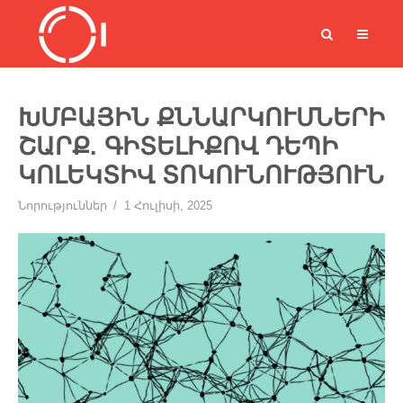
ԽՄԲԱՅԻՆ ՔՆՆԱՐԿՈՒՄՆԵՐԻ
ՇԱՐՔ. ԳԻՏԵԼԻՔՈՎ ԴԵՊԻ
ԿՈԼԵԿՏԻՎ ՏՈԿՈՒՆՈՒԹՅՈՒՆ
Նորություններ
1 Հուլիսի, 2025