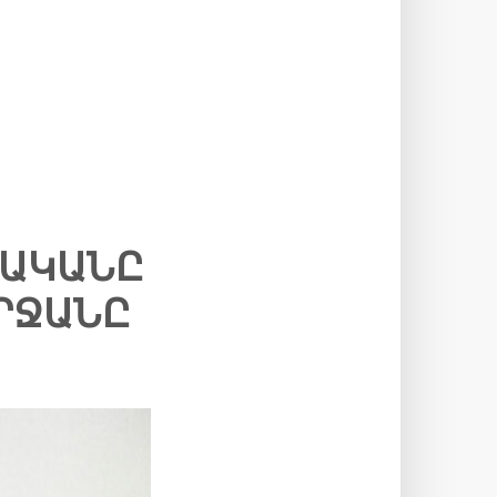
ԼԱԿԱՆԸ
ՇՐՋԱՆԸ