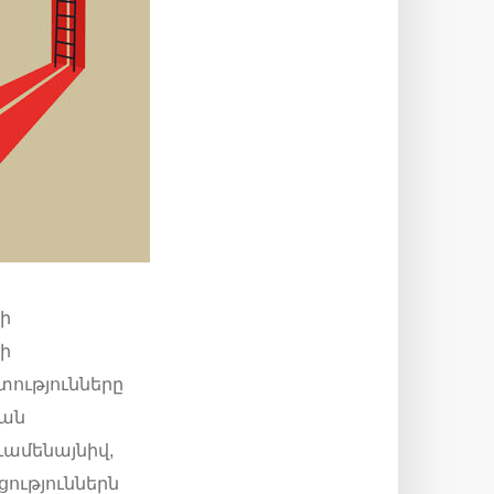
ի
ի
տությունները
կան
ւամենայնիվ,
ություններն