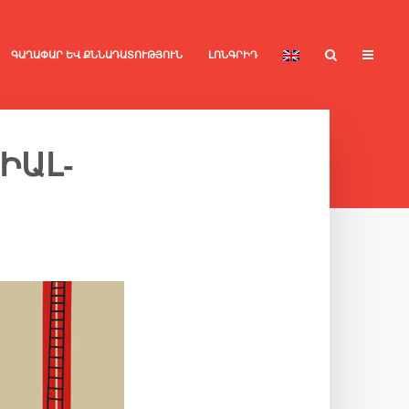
ԳԱՂԱՓԱՐ ԵՎ ՔՆՆԱԴԱՏՈՒԹՅՈՒՆ
ԼՈՆԳՐԻԴ
ԻԱԼ-