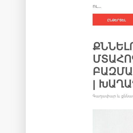
ու...
ԸՆԹԵՐՑԵԼ
ՔՆՆԵԼ
ՄՏԱՀՈ
ԲԱԶՄԱ
| ԽԱՂ
Գաղափար և քննա