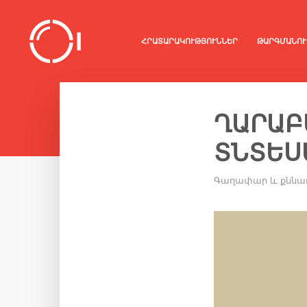
ՀՐԱՏԱՐԱԿՈՒԹՅՈՒՆՆԵՐ
ԹԱՐԳՄԱՆՈՒ
ՂԱՐԱԲ
ՏՆՏԵՍ
Գաղափար և քննա