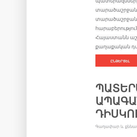
պատերազմների
տարածաշրջանու
տարածաշրջանա
հարաբերությու
Հայաստանն աշ
քաղաքական դաշ
ԸՆԹԵՐՑԵԼ
ՊԱՏԵՐԱ
ՊԱԳԱՆ
ԻՍԿՈՒ
Գաղափար և քննա