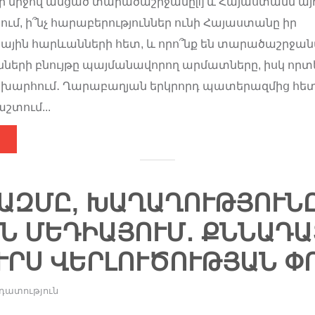
 միջով անցած տարածաշրջանը[i] և Հայաստանն այ
մ, ի՞նչ հարաբերություններ ունի Հայաստանը իր
յին հարևանների հետ, և որո՞նք են տարածաշրջան
նների բնույթը պայմանավորող արմատները, իսկ որտե
խարհում․ Ղարաբաղյան երկրորդ պատերազմից հետ
տում...
ԶՄԸ, ԽԱՂԱՂՈՒԹՅՈՒՆԸ Ե
 ՄԵԴԻԱՅՈՒՄ․ ՔՆՆԱԴԱՏ
ՐՍ ՎԵՐԼՈՒԾՈՒԹՅԱՆ ՓՈ
դատություն