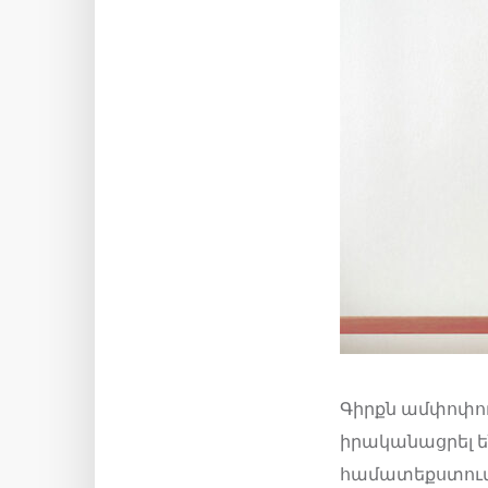
Գիրքն ամփոփու
իրականացրել ե
համատեքստում 