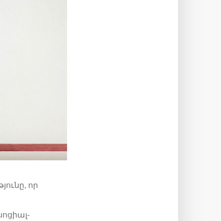
ունը, որ
ոցիալ-