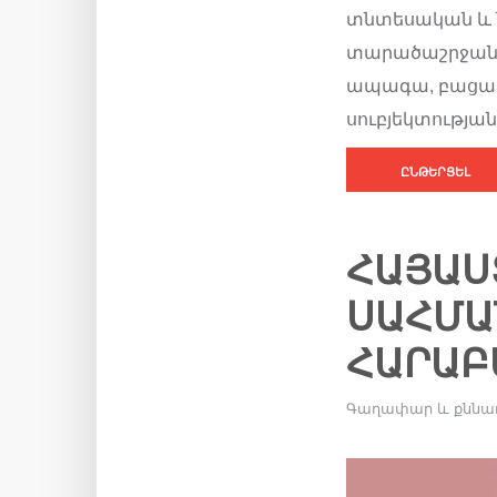
տնտեսական և 
տարածաշրջանու
ապագա, բացահ
սուբյեկտության 
ԸՆԹԵՐՑԵԼ
ՀԱՅԱՍՏ
ԱՀՄԱՆՆ
ՐԱԲԵՐ
Գաղափար և քննա