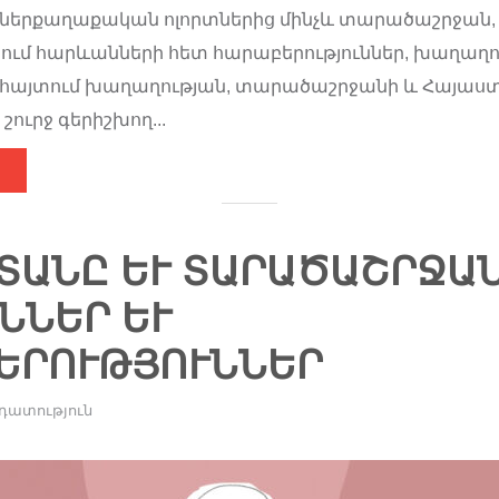
ներքաղաքական ոլորտներից մինչև տարածաշրջան,
մ հարևանների հետ հարաբերություններ, խաղաղու
այտում խաղաղության, տարածաշրջանի և Հայաս
շուրջ գերիշխող...
ԱՆԸ ԵՒ ՏԱՐԱԾԱՇՐՋԱՆԸ․
ԵՐ ԵՒ ՀԱ
ՈՒԹՅՈՒՆՆԵՐ
դատություն