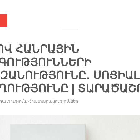
ՈՎ ՀԱՆՐԱՅԻՆ
ԳՈՒԹՅՈՒՆՆԵՐԻ
ԶԱՆՈՒԹՅՈՒՆԸ․ ՍՈՑԻԱ
ԱՂՈՒԹՅՈՒՆԸ | ՏԱՐԱԾԱ
դատություն
,
Հրատարակություններ