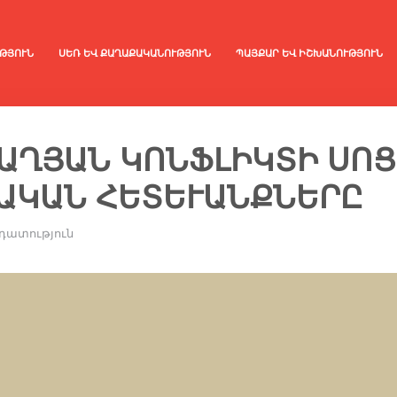
ԹՅՈՒՆ
ՍԵՌ ԵՎ ՔԱՂԱՔԱԿԱՆՈՒԹՅՈՒՆ
ՊԱՅՔԱՐ ԵՎ ԻՇԽԱՆՈՒԹՅՈՒՆ
ԱՂՅԱՆ ԿՈՆՖԼԻԿՏԻ ՍՈՑ
ԱԿԱՆ ՀԵՏԵՒԱՆՔՆԵՐԸ
դատություն