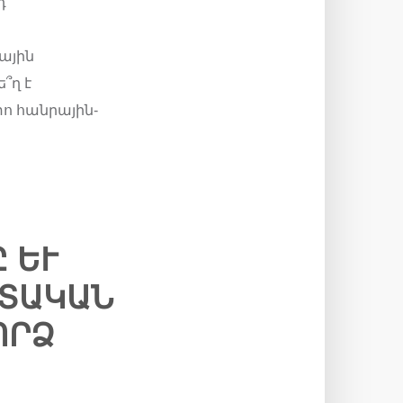
դ
ային
՞ղ է
ո հանրային-
Ւ Ա
ԱԿԱՆ Դ
ՐՁ