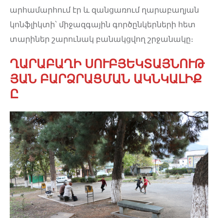
արհամարհում էր և զանցառում ղարաբաղյան
կոնֆլիկտի՝ միջազգային գործընկերների հետ
տարիներ շարունակ բանակցվող շրջանակը։
ՂԱՐԱԲԱՂԻ ՍՈՒԲՅԵԿՏԱՅՆՈՒԹ
ՅԱՆ ԲԱՐՁՐԱՑՄԱՆ ԱԿՆԿԱԼԻՔ
Ը