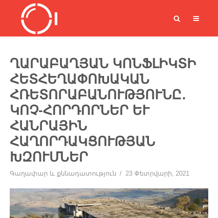
ՂԱՐԱԲԱՂՅԱՆ ԿՈՆՖԼԻԿՏԻ
ՀԵՏՀԵՂԱՓՈԽԱԿԱՆ
ՀՌԵՏՈՐԱԲԱՆՈՒԹՅՈՒՆԸ․
ԿՈՉ-ՀՈՐԴՈՐՆԵՐ ԵՒ Հ
ԱՆՐԱՅԻՆ Հ
ԱՂՈՐԴԱԿՑՈՒԹՅԱՆ Խ
ԶՈՒՄՆԵՐ
Գաղափար և քննադատություն
23 Փետրվարի, 2021