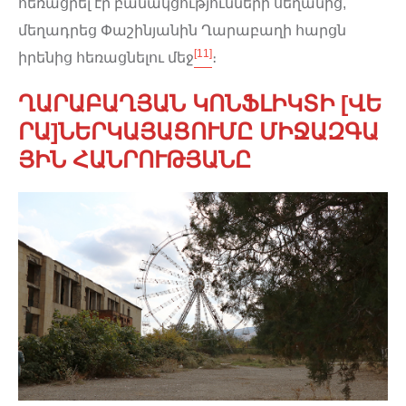
հեռացրել էր բանակցությունների սեղանից,
մեղադրեց Փաշինյանին Ղարաբաղի հարցն
[11]
իրենից հեռացնելու մեջ
։
ՂԱՐԱԲԱՂՅԱՆ ԿՈՆՖԼԻԿՏԻ [ՎԵ
ՐԱ]ՆԵՐԿԱՅԱՑՈՒՄԸ ՄԻՋԱԶԳԱ
ՅԻՆ ՀԱՆՐՈՒԹՅԱՆԸ