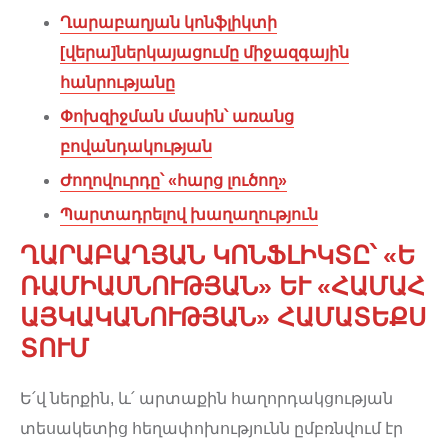
Ղարաբաղյան կոնֆլիկտի
[վերա]ներկայացումը միջազգային
հանրությանը
Փոխզիջման մասին՝ առանց
բովանդակության
Ժողովուրդը՝ «հարց լուծող»
Պարտադրելով խաղաղություն
ՂԱՐԱԲԱՂՅԱՆ ԿՈՆՖԼԻԿՏԸ՝
«
Ե
ՌԱՄԻԱՍՆՈՒԹՅԱՆ
»
ԵՒ
«
ՀԱՄԱՀ
ԱՅԿԱԿԱՆՈՒԹՅԱՆ
»
ՀԱՄԱՏԵՔՍ
ՏՈՒՄ
Ե՛վ ներքին, և՛ արտաքին հաղորդակցության
տեսակետից հեղափոխությունն ըմբռնվում էր